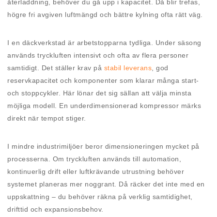
återladdning, behöver du gå upp i kapacitet. Då blir trefas,
högre fri avgiven luftmängd och bättre kylning ofta rätt väg.
I en däckverkstad är arbetstopparna tydliga. Under säsong
används tryckluften intensivt och ofta av flera personer
samtidigt. Det ställer krav på
stabil leverans
, god
reservkapacitet och komponenter som klarar många start-
och stoppcykler. Här lönar det sig sällan att välja minsta
möjliga modell. En underdimensionerad kompressor märks
direkt när tempot stiger.
I mindre industrimiljöer beror dimensioneringen mycket på
processerna. Om tryckluften används till automation,
kontinuerlig drift eller luftkrävande utrustning behöver
systemet planeras mer noggrant. Då räcker det inte med en
uppskattning – du behöver räkna på verklig samtidighet,
drifttid och expansionsbehov.