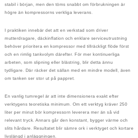
stabil i början, men den töms snabbt om förbrukningen är
högre än kompressorns verkliga leverans.
I praktiken innebär det att en verkstad som driver
mutterdragare, däckinflation och enklare serviceutrustning
behöver prioritera en kompressor med tillräckligt flöde först
och en rimlig tankvolym därefter. För mer kontinuerliga
arbeten, som slipning eller blästring, blir detta ännu
tydligare. Där räcker det sällan med en mindre modell, även
om tanken ser stor ut på pappret.
En vanlig tumregel är att inte dimensionera exakt efter
verktygens teoretiska minimum. Om ett verktyg kräver 250
liter per minut bör kompressorn leverera mer än så vid
relevant tryck. Annars går den konstant, bygger värme och
slits hårdare. Resultatet blir sämre ork i verktyget och kortare
livslängd i anläggningen.