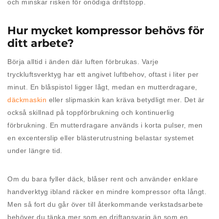
och minskar risken för onödiga driftstopp.
Hur mycket kompressor behövs för
ditt arbete?
Börja alltid i änden där luften förbrukas. Varje
tryckluftsverktyg har ett angivet luftbehov, oftast i liter per
minut. En blåspistol ligger lågt, medan en mutterdragare,
däckmaskin
eller slipmaskin kan kräva betydligt mer. Det är
också skillnad på toppförbrukning och kontinuerlig
förbrukning. En mutterdragare används i korta pulser, men
en excenterslip eller blästerutrustning belastar systemet
under längre tid.
Om du bara fyller däck, blåser rent och använder enklare
handverktyg ibland räcker en mindre kompressor ofta långt.
Men så fort du går över till återkommande verkstadsarbete
behöver du tänka mer som en driftansvarig än som en