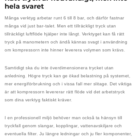
hela svaret
Många verktyg arbetar runt 6 till 8 bar, och därför fastnar
många vid just bar-talet. Men ett tillräckligt tryck utan
tillräckligt luftflöde hjälper inte långt. Verktyget kan få rätt
tryck på manometern och ändå kännas svagt i användning
om kompressorn inte hinner leverera volymen som krävs.
Samtidigt ska du inte överdimensionera trycket utan
anledning. Högre tryck kan ge ökad belastning på systemet,
mer energiförbrukning och i vissa fall mer slitage. Det viktiga
är att kompressorn levererar rätt flöde vid det arbetstryck
som dina verktyg faktiskt kräver.
I en professionell miljö behöver man också ta hänsyn till
tryckfall genom slangar, kopplingar, vattenavskiljare och
eventuella filter. Ju längre ledningar och ju fler komponenter,