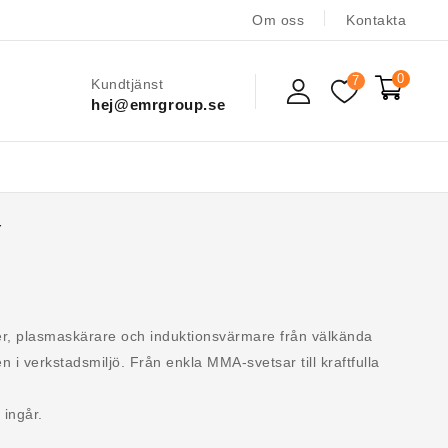
Om oss
Kontakta
0
7
Kundtjänst
hej@emrgroup.se
r
iner, plasmaskärare och induktionsvärmare från välkända
 verkstadsmiljö. Från enkla MMA-svetsar till kraftfulla
 ingår.