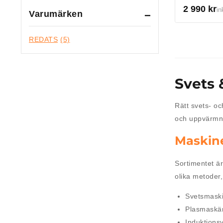
2 990
kr
in
Varumärken
REDATS
(5)
Svets 
Rätt svets- oc
och uppvärmni
Maskine
Sortimentet är
olika metoder
Svetsmask
Plasmaskär
Induktions