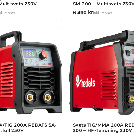
Multisvets 230V
SM-200 – Multisvets 230
6 490
kr
kl. moms
inkl. moms
A/TIG 200A REDATS SA-
Svets TIG/MMA 200A RED
tfull 230V
200 – HF-Tändning 230V