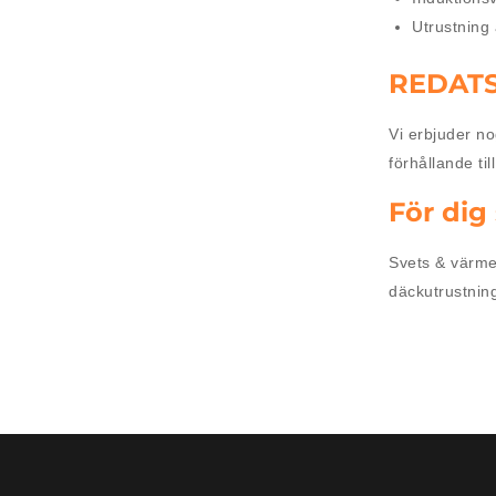
Utrustning
REDATS 
Vi erbjuder n
förhållande ti
För dig
Svets & värme 
däckutrustning