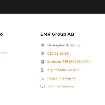
to
EMR Group AB
Östergatan 4, Nybro
ingar
020-89 92 58
r
Moms.nr SE559473642201
org.nr 559473-6422
hej@emrgroup.se
emrmaskiner.se