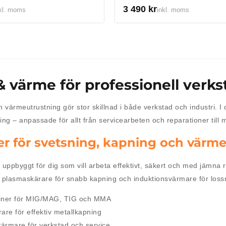
3 490
kr
kl. moms
inkl. moms
& värme för professionell verks
h värmeutrustning gör stor skillnad i både verkstad och industri. I
ng – anpassade för allt från servicearbeten och reparationer till
r för svetsning, kapning och värm
 uppbyggt för dig som vill arbeta effektivt, säkert och med jämna
, plasmaskärare för snabb kapning och induktionsvärmare för lossn
iner för MIG/MAG, TIG och MMA
are för effektiv metallkapning
värmare för verkstad och service