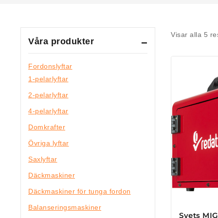
Visar alla
5
res
Våra produkter
Fordonslyftar
1-pelarlyftar
2-pelarlyftar
4-pelarlyftar
Domkrafter
Övriga lyftar
Saxlyftar
Däckmaskiner
Däckmaskiner för tunga fordon
Balanseringsmaskiner
Svets MI