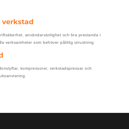
 verkstad
iftsäkerhet, användarvänlighet och bra prestanda i
lla verksamheter som behöver pålitlig utrustning.
d
rdonslyftar, kompressorer, verkstadspressar och
ruksanvisning.