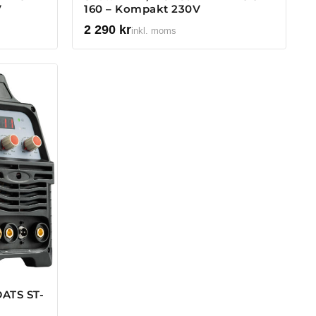
V
160 – Kompakt 230V
2 290
kr
inkl. moms
ATS ST-