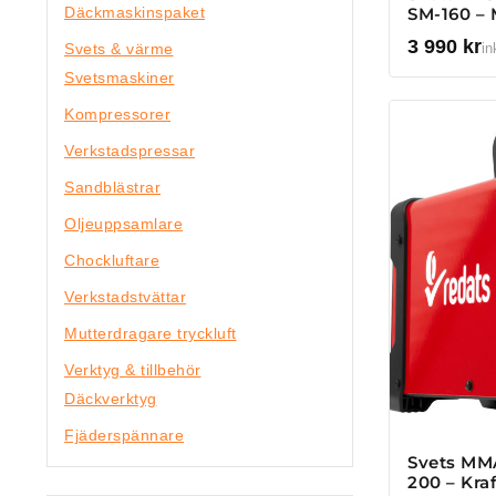
SM-160 – 
Däckmaskinspaket
3 990
kr
Svets & värme
in
Svetsmaskiner
Kompressorer
Verkstadspressar
Sandblästrar
Oljeuppsamlare
Chockluftare
Verkstadstvättar
Mutterdragare tryckluft
Verktyg & tillbehör
Däckverktyg
Fjäderspännare
Svets MM
200 – Kraf