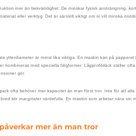
truktion mer än bekvämlighet. De minskar fysisk ansträngning, kort
erial eller verktyg. Det är särskilt viktigt om ni vill minska onöd
a ytterdiameter är minst lika viktiga. En maskin kan på papperet 
ler kombineras med speciella fälgformer. Lågprofildäck ställer oft
nsioner gör.
k ofta behöver mer kapacitet än man först tror. Inte för att alla 
är bred blir marginaler värdefulla. En maskin som arbetar nära sin
påverkar mer än man tror