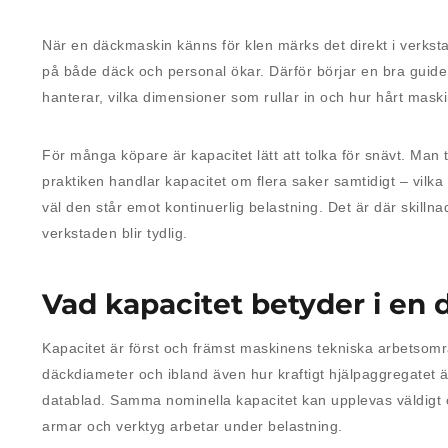
När en däckmaskin känns för klen märks det direkt i verksta
på både däck och personal ökar. Därför börjar en bra guide ti
hanterar, vilka dimensioner som rullar in och hur hårt mask
För många köpare är kapacitet lätt att tolka för snävt. Man t
praktiken handlar kapacitet om flera saker samtidigt – vilka
väl den står emot kontinuerlig belastning. Det är där skill
verkstaden blir tydlig.
Vad kapacitet betyder i en
Kapacitet är först och främst maskinens tekniska arbetsomr
däckdiameter och ibland även hur kraftigt hjälpaggregatet är f
datablad. Samma nominella kapacitet kan upplevas väldigt 
armar och verktyg arbetar under belastning.