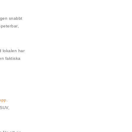
ången snabbt
epeterbar,
d lokalen har
en faktiska
 upp
.
 SUV,