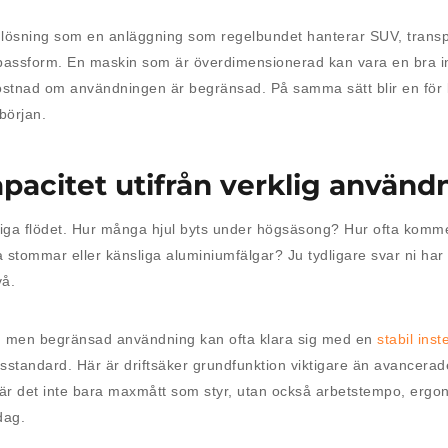
ösning som en anläggning som regelbundet hanterar SUV, transpor
 om passform. En maskin som är överdimensionerad kan vara en bra 
ostnad om användningen är begränsad. På samma sätt blir en för 
början.
pacitet utifrån verklig använd
 dagliga flödet. Hur många hjul byts under högsäsong? Hur ofta komm
 stommar eller känsliga aluminiumfälgar? Ju tydligare svar ni har
vå.
en men begränsad användning kan ofta klara sig med en
stabil ins
lsstandard. Här är driftsäker grundfunktion viktigare än avancerade 
är det inte bara maxmått som styr, utan också arbetstempo, ergo
dag.