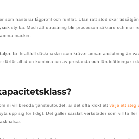
er som hanterar lågprofil och runflat. Utan rätt stöd ökar tidsåtg
isk styrka. Med rätt utrustning blir processen säkrare och mer r
r samma maskin.
taljer. En kraftfull däckmaskin som kräver annan anslutning än va
 därför alltid en kombination av prestanda och förutsättningar i d
 kapacitetsklass?
m ni vill bredda tjänsteutbudet, är det ofta klokt att
välja ett steg
ta upp sig för tidigt. Det gäller särskilt verkstäder som vill ta fler
laskhalsar.