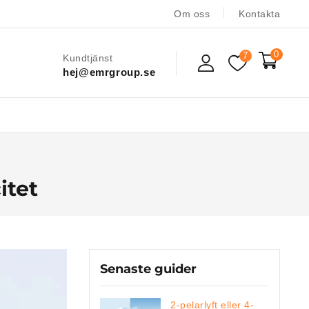
Om oss
Kontakta
0
7
Kundtjänst
hej@emrgroup.se
itet
Senaste guider
2-pelarlyft eller 4-