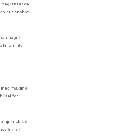
as begränsande
och hur snabbt
 men något
skinen inte
ns med maximal
i fel för
e hjul och tät
sk för att