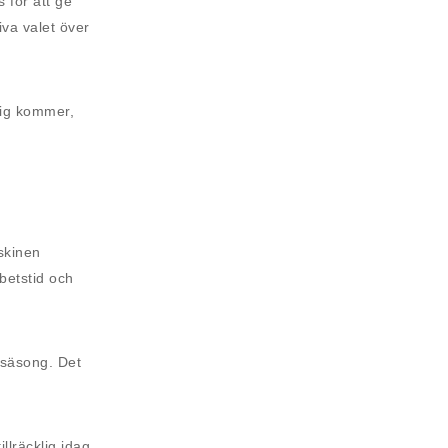
 för att ge
va valet över
drig kommer,
askinen
betstid och
 säsong. Det
llräcklig idag