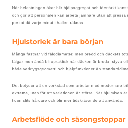
När belastningen ökar blir hjälpaggregat och förstärkt kons
och gör att personalen kan arbeta jämnare utan att pressa mat
period då varje minut i hallen räknas.
Hjulstorlek är bara början
Många fastnar vid fälgdiameter, men bredd och däckets total
fälgar men ändå bli opraktisk när däcken är breda, styva el
både verktygsgeometri och hjälpfunktioner än standarddime
Det betyder att en verkstad som arbetar med modernare bilpar
extrema, utan för att variationen är större. När hjulmixen 
tiden slits hårdare och blir mer tidskrävande att använda.
Arbetsflöde och säsongstoppar 