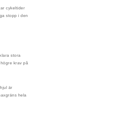
ar cykeltider
iga stopp i den
klara stora
a högre krav på
hjul är
 maxgräns hela