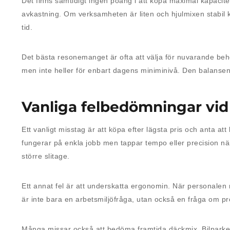
Det finns samtidigt ingen poäng i att köpa maximal kapacit
avkastning. Om verksamheten är liten och hjulmixen stabil 
tid.
Det bästa resonemanget är ofta att välja för nuvarande behov
men inte heller för enbart dagens miniminivå. Den balansen
Vanliga felbedömningar vid
Ett vanligt misstag är att köpa efter lägsta pris och anta at
fungerar på enkla jobb men tappar tempo eller precision när
större slitage.
Ett annat fel är att underskatta ergonomin. När personalen 
är inte bara en arbetsmiljöfråga, utan också en fråga om pro
Många missar också att bedöma framtida däckmix. Bilparken f