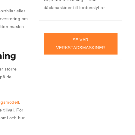
däckmaskiner till fordonslyftar.
tbilar eller
investering om
liten maskin
SE VÅR
VERKSTADSMASKINER
ning
er större
 på de
tegsmodell
,
tillval. För
nomi och hur