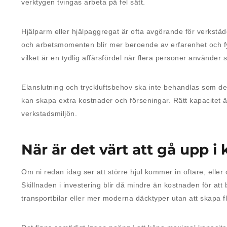
verktygen tvingas arbeta på fel sätt.
Hjälparm eller hjälpaggregat är ofta avgörande för verkstäd
och arbetsmomenten blir mer beroende av erfarenhet och fys
vilket är en tydlig affärsfördel när flera personer använde
Elanslutning och tryckluftsbehov ska inte behandlas som de
kan skapa extra kostnader och förseningar. Rätt kapacitet är
verkstadsmiljön.
När är det värt att gå upp i
Om ni redan idag ser att större hjul kommer in oftare, eller o
Skillnaden i investering blir då mindre än kostnaden för att by
transportbilar eller mer moderna däcktyper utan att skapa f