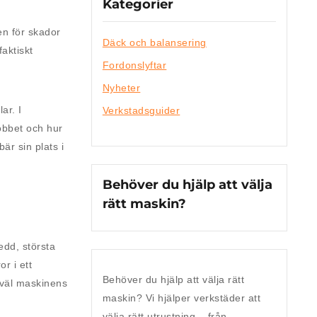
Kategorier
en för skador
Däck och balansering
faktiskt
Fordonslyftar
Nyheter
ar. I
Verkstadsguider
jobbet och hur
är sin plats i
Behöver du hjälp att välja
rätt maskin?
edd, största
r i ett
Behöver du hjälp att välja rätt
 väl maskinens
maskin?
Vi hjälper verkstäder att
välja rätt utrustning – från