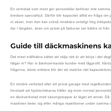
En verkstad som mest gör personbilar behöver inte samma l
bredare specialhjul. Därför blir kapacitet alltid en fråga
ni växer, men den kan också innebära onödigt hög inköpsk
dyr i längden, även om priset på fakturan ser bättre ut från 
Guide till däckmaskinens ka
Det mest träffsäkra sättet att välja rätt är att börja i det
fälgar in? Har ni återkommande kunder med lågprofil, hårda
frågorna, desto enklare blir det att matcha rätt kapacitetsni
En mindre verkstad eller ett privat garage med regelbund
förutsatt att hjulstorlekarna håller sig inom normal personbi
en däckverkstad med säsongstoppar är läget ett annat. Då 
maskinen beter sig efter många repetitioner under samma 