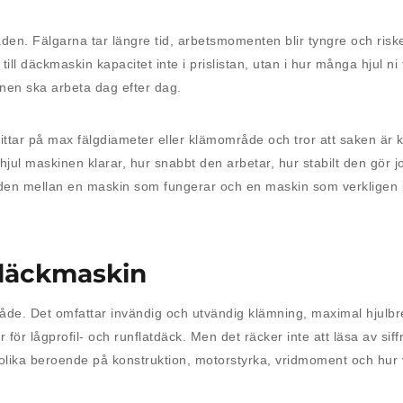
den. Fälgarna tar längre tid, arbetsmomenten blir tyngre och risk
ll däckmaskin kapacitet inte i prislistan, utan i hur många hjul ni 
inen ska arbeta dag efter dag.
ittar på max fälgdiameter eller klämområde och tror att saken är kl
 hjul maskinen klarar, hur snabbt den arbetar, hur stabilt den gör 
naden mellan en maskin som fungerar och en maskin som verkligen b
 däckmaskin
åde. Det omfattar invändig och utvändig klämning, maximal hjulbr
ör lågprofil- och runflatdäck. Men det räcker inte att läsa av siffro
olika beroende på konstruktion, motorstyrka, vridmoment och hur