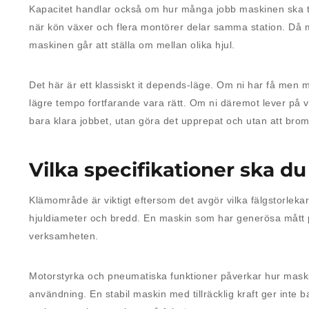
Kapacitet handlar också om hur många jobb maskinen ska t
när kön växer och flera montörer delar samma station. Då mä
maskinen går att ställa om mellan olika hjul.
Det här är ett klassiskt it depends-läge. Om ni har få men
lägre tempo fortfarande vara rätt. Om ni däremot lever på 
bara klara jobbet, utan göra det upprepat och utan att bro
Vilka specifikationer ska d
Klämområde är viktigt eftersom det avgör vilka fälgstorle
hjuldiameter och bredd. En maskin som har generösa mått p
verksamheten.
Motorstyrka och pneumatiska funktioner påverkar hur maskinen
användning. En stabil maskin med tillräcklig kraft ger inte 