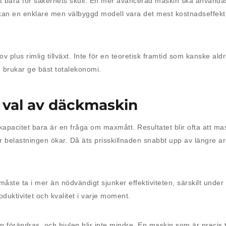
et bara för säkerhets skull. En mer avancerad maskin ska användas
kan en enklare men välbyggd modell vara det mest kostnadseffekti
 plus rimlig tillväxt. Inte för en teoretisk framtid som kanske al
 brukar ge bäst totalekonomi.
 val av däckmaskin
t kapacitet bara är en fråga om maxmått. Resultatet blir ofta att m
 belastningen ökar. Då äts prisskillnaden snabbt upp av längre ar
måste ta i mer än nödvändigt sjunker effektiviteten, särskilt under
duktivitet och kvalitet i varje moment.
örändras, och hjulen blir inte mindre. En maskin som är precis ti