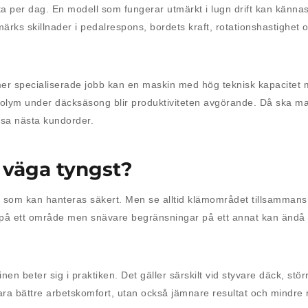
a per dag. En modell som fungerar utmärkt i lugn drift kan känn
rks skillnader i pedalrespons, bordets kraft, rotationshastighet 
 mer specialiserade jobb kan en maskin med hög teknisk kapacitet
volym under däcksäsong blir produktiviteten avgörande. Då ska ma
msa nästa kundorder.
u väga tyngst?
kar som kan hanteras säkert. Men se alltid klämområdet tillsamma
å ett område men snävare begränsningar på ett annat kan ändå bl
 beter sig i praktiken. Det gäller särskilt vid styvare däck, störr
bara bättre arbetskomfort, utan också jämnare resultat och mindre ri