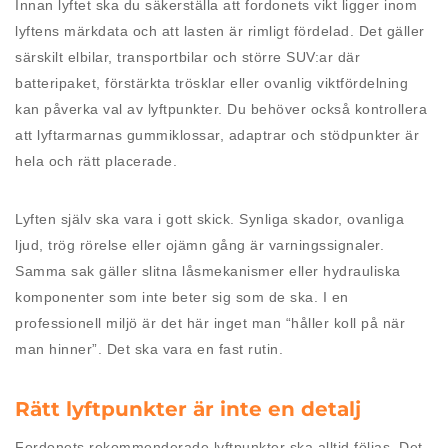
Innan lyftet ska du säkerställa att fordonets vikt ligger inom
lyftens märkdata och att lasten är rimligt fördelad. Det gäller
särskilt elbilar, transportbilar och större SUV:ar där
batteripaket, förstärkta trösklar eller ovanlig viktfördelning
kan påverka val av lyftpunkter. Du behöver också kontrollera
att lyftarmarnas gummiklossar, adaptrar och stödpunkter är
hela och rätt placerade.
Lyften själv ska vara i gott skick. Synliga skador, ovanliga
ljud, trög rörelse eller ojämn gång är varningssignaler.
Samma sak gäller slitna låsmekanismer eller hydrauliska
komponenter som inte beter sig som de ska. I en
professionell miljö är det här inget man “håller koll på när
man hinner”. Det ska vara en fast rutin.
Rätt lyftpunkter är inte en detalj
Fordonets rekommenderade lyftpunkter ska alltid följas. Det