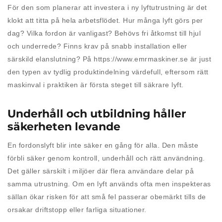
För den som planerar att investera i ny lyftutrustning är det
klokt att titta på hela arbetsflödet. Hur många lyft görs per
dag? Vilka fordon är vanligast? Behövs fri åtkomst till hjul
och underrede? Finns krav på snabb installation eller
särskild elanslutning? På https://www.emrmaskiner.se är just
den typen av tydlig produktindelning värdefull, eftersom rätt
maskinval i praktiken är första steget till säkrare lyft.
Underhåll och utbildning håller
säkerheten levande
En fordonslyft blir inte säker en gång för alla. Den måste
förbli säker genom kontroll, underhåll och rätt användning.
Det gäller särskilt i miljöer där flera användare delar på
samma utrustning. Om en lyft används ofta men inspekteras
sällan ökar risken för att små fel passerar obemärkt tills de
orsakar driftstopp eller farliga situationer.