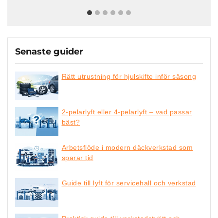
Senaste guider
Rätt utrustning för hjulskifte inför säsong
2-pelarlyft eller 4-pelarlyft – vad passar
bäst?
Arbetsflöde i modern däckverkstad som
sparar tid
Guide till lyft för servicehall och verkstad