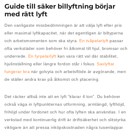
Guide till säker billyftning börjar
med rätt lyft
Den vanligaste missbedömningen är att välja lyft efter pris
eller maximal lyftkapacitet, när det egentligen är biltyperna
och arbetsmomenten som ska styra.
En tvåpelarlyft
passar
ofta verkstäder som behöver fri åtkomst till hjul, bromsar och
underrede.
En fyrpelarlyft
kan vara rätt val där stabilitet,
hjulinställning eller längre fordon står i fokus.
Saxlyftar
fungerar bra
när golvyta och arbetsflöde är avgörande, men
de ställer andra krav på åtkomst och placering.
Det räcker alltså inte att en lyft “klarar 4 ton”. Du behöver
också väga in lyftpunkternas utformning, armlängd, lyfthöjd,
frihöjd under fordonet och hur ofta lyften ska användas. I en
verkstad med kontinuerlig drift är driftsäkerhet och slitstyrka
viktigare än att pressa inköpskostnaden några tusenlappar.