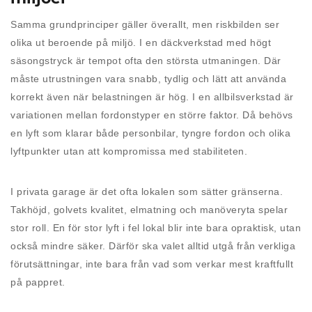
Samma grundprinciper gäller överallt, men riskbilden ser
olika ut beroende på miljö. I en däckverkstad med högt
säsongstryck är tempot ofta den största utmaningen. Där
måste utrustningen vara snabb, tydlig och lätt att använda
korrekt även när belastningen är hög. I en allbilsverkstad är
variationen mellan fordonstyper en större faktor. Då behövs
en lyft som klarar både personbilar, tyngre fordon och olika
lyftpunkter utan att kompromissa med stabiliteten.
I privata garage är det ofta lokalen som sätter gränserna.
Takhöjd, golvets kvalitet, elmatning och manöveryta spelar
stor roll. En för stor lyft i fel lokal blir inte bara opraktisk, utan
också mindre säker. Därför ska valet alltid utgå från verkliga
förutsättningar, inte bara från vad som verkar mest kraftfullt
på pappret.