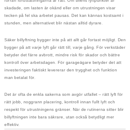
förrän förutsättningarna är rätt. Om bilens lyftpunkter är
skadade, om lasten är okänd eller om utrustningen visar
tecken på fel ska arbetet pausas. Det kan kännas kostsamt i
stunden, men alternativet blir nästan alltid dyrare.
Säker billyftning bygger inte på att allt går fortast möjligt. Den
bygger på att varje lyft går rätt till, varje gång. För verkstäder
betyder det färre avbrott, mindre risk för skador och bättre
kontroll över arbetsdagen. För garageägare betyder det att
investeringen faktiskt levererar den trygghet och funktion
man betalat för.
Det är ofta de enkla sakerna som avgör utfallet – rätt lyft för
rätt jobb, noggrann placering, kontroll innan fullt lyft och
respekt för utrustningens gränser. När de rutinerna sitter blir
billyftningen inte bara säkrare, utan också betydligt mer
effektiv.