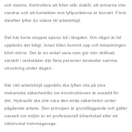
och stanna. Kontrollera att bilen står stabilt, att armarna inte
vandrar och att kontakten mot lyftpunkterna är korrekt. Först
därefter lyfter du vidare till arbetshöjd.
Det här korta stoppet sparar tid i längden. Om något är fel
upptäcks det tidigt, innan bilen kommit upp och belastningen
blivit större. Det är en enkel vana som gör stor skillnad,
särskilt i verkstäder där flera personer använder samma
utrustning under dagen.
När rätt arbetshöjd uppnåtts ska lyften vila på sina
mekaniska säkerhetslås om konstruktionen är avsedd för
det. Hydraulik ska inte vara den enda säkerheten under
pågående arbete. Den principen är grundläggande och gäller
oavsett om miljön är en professionell bilverkstad eller ett
välutrustat hemmagarage.