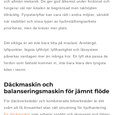
och allmän mekanik. De ger god åtkomst under fordonet och
fungerar väl när lokalen är begränsad men takhöjden
tillräcklig. Fyrpelarlyftar kan vara rätt i andra miljöer, särskilt
när stabilitet och vissa typer av hjulinställningsarbete
prioriteras, men de kräver mer plats.
Det viktiga är att inte bara titta på maxlast. Armlängd,
lyftpunkter, lägsta lyfthöjd, lyfthastighet och låssystem
påverkar vardagen mer än många tror. En lyft ska passa de
fordon som faktiskt kommer in, inte bara klara den tyngsta
bilen i teorin.
Däckmaskin och
balanseringsmaskin för jämnt flöde
För däckverkstäder och kombinerade bilverkstäder är det
svårt att få lönsamhet utan rätt utrustning för hjulhantering.
En däckmaskin
som arbetar snabbt och skonsamt mot fälgar