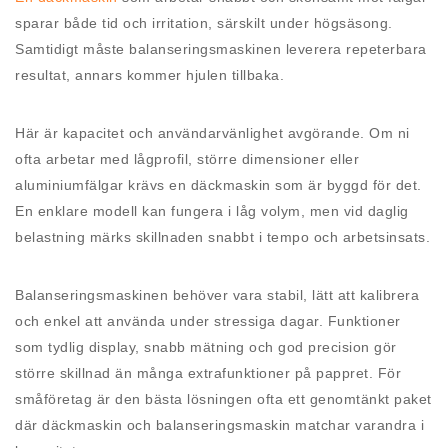
sparar både tid och irritation, särskilt under högsäsong.
Samtidigt måste balanseringsmaskinen leverera repeterbara
resultat, annars kommer hjulen tillbaka.
Här är kapacitet och användarvänlighet avgörande. Om ni
ofta arbetar med lågprofil, större dimensioner eller
aluminiumfälgar krävs en däckmaskin som är byggd för det.
En enklare modell kan fungera i låg volym, men vid daglig
belastning märks skillnaden snabbt i tempo och arbetsinsats.
Balanseringsmaskinen behöver vara stabil, lätt att kalibrera
och enkel att använda under stressiga dagar. Funktioner
som tydlig display, snabb mätning och god precision gör
större skillnad än många extrafunktioner på pappret. För
småföretag är den bästa lösningen ofta ett genomtänkt paket
där däckmaskin och balanseringsmaskin matchar varandra i