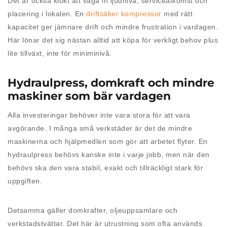
Det är också klokt att väga in ljudnivå, serviceåtkomst och
placering i lokalen. En
driftsäker kompressor
med rätt
kapacitet ger jämnare drift och mindre frustration i vardagen.
Här lönar det sig nästan alltid att köpa för verkligt behov plus
lite tillväxt, inte för miniminivå.
Hydraulpress, domkraft och mindre
maskiner som bär vardagen
Alla investeringar behöver inte vara stora för att vara
avgörande. I många små verkstäder är det de mindre
maskinerna och hjälpmedlen som gör att arbetet flyter. En
hydraulpress behövs kanske inte i varje jobb, men när den
behövs ska den vara stabil, exakt och tillräckligt stark för
uppgiften.
Detsamma gäller domkrafter, oljeuppsamlare och
verkstadstvättar. Det här är utrustning som ofta används