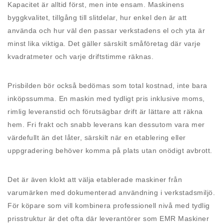
Kapacitet är alltid först, men inte ensam. Maskinens
byggkvalitet, tillgång till slitdelar, hur enkel den är att
använda och hur väl den passar verkstadens el och yta är
minst lika viktiga. Det gäller särskilt småföretag där varje
kvadratmeter och varje driftstimme räknas.
Prisbilden bör också bedömas som total kostnad, inte bara
inköpssumma. En maskin med tydligt pris inklusive moms,
rimlig leveranstid och förutsägbar drift är lättare att räkna
hem. Fri frakt och snabb leverans kan dessutom vara mer
värdefullt än det låter, särskilt när en etablering eller
uppgradering behöver komma på plats utan onödigt avbrott.
Det är även klokt att välja etablerade maskiner från
varumärken med dokumenterad användning i verkstadsmiljö.
För köpare som vill kombinera professionell nivå med tydlig
prisstruktur är det ofta där leverantörer som EMR Maskiner