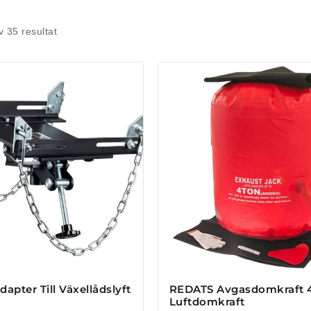
v
35
resultat
apter Till Växellådslyft
REDATS Avgasdomkraft 4
Luftdomkraft