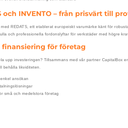
och INVENTO – från prisvärt till pro
 med REDATS, ett etablerat europeiskt varumärke känt för robus
fulla och professionella fordonslyftar för verkstäder med högre kr
 finansiering för företag
la upp investeringen? Tillsammans med vår partner CapitalBox erbj
l behålla likviditeten.
 enkel ansökan
talningslösningar
ör små och medelstora företag