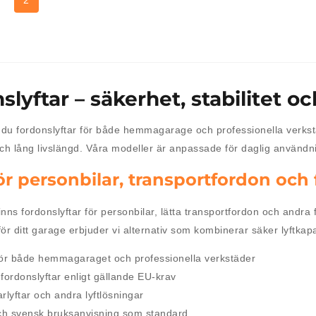
slyftar – säkerhet, stabilitet o
r du fordonslyftar för både hemmagarage och professionella verkst
ch lång livslängd. Våra modeller är anpassade för daglig användni
för personbilar, transportfordon och 
finns fordonslyftar för personbilar, lätta transportfordon och andr
 för ditt garage erbjuder vi alternativ som kombinerar säker lyftka
 för både hemmagaraget och professionella verkstäder
fordonslyftar enligt gällande EU-krav
arlyftar och andra lyftlösningar
 och svensk bruksanvisning som standard