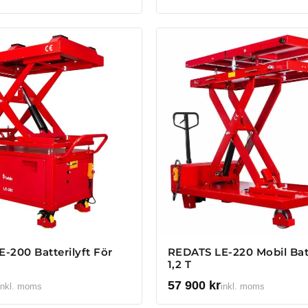
-200 Batterilyft För
REDATS LE-220 Mobil Batt
1,2 T
57 900
kr
inkl. moms
inkl. moms