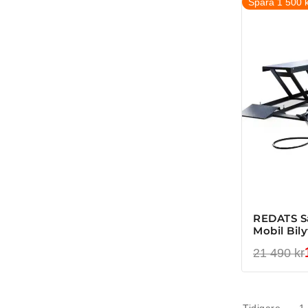
Spara 1 500 k
REDATS Sa
Mobil Bil
21 490
kr
Tidigare
1