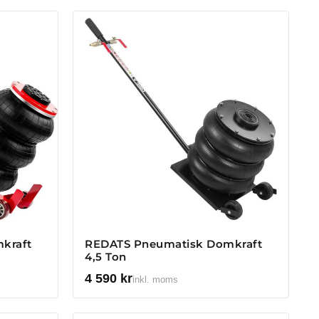
kraft
REDATS Pneumatisk Domkraft
4,5 Ton
4 590
kr
inkl. moms