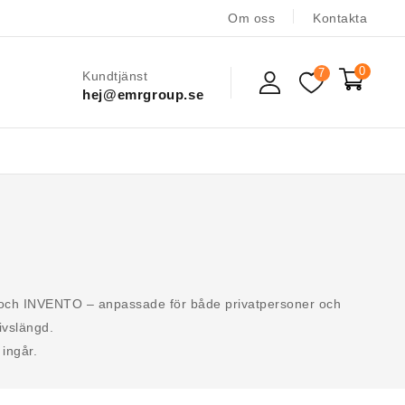
Om oss
Kontakta
0
7
Kundtjänst
hej@emrgroup.se
S och INVENTO – anpassade för både privatpersoner och
ivslängd.
 ingår.