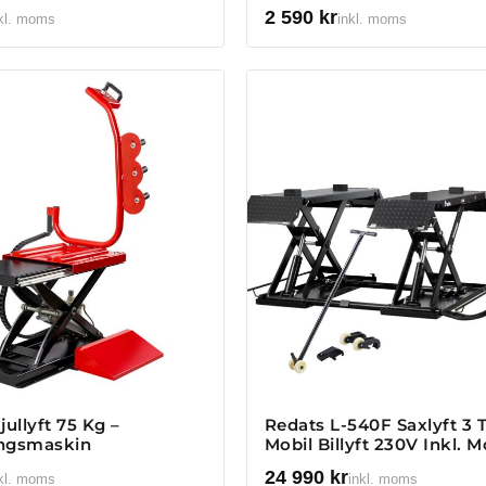
2 590
kr
kl. moms
inkl. moms
ullyft 75 Kg –
Redats L-540F Saxlyft 3 
ingsmaskin
Mobil Billyft 230V Inkl. M
24 990
kr
kl. moms
inkl. moms