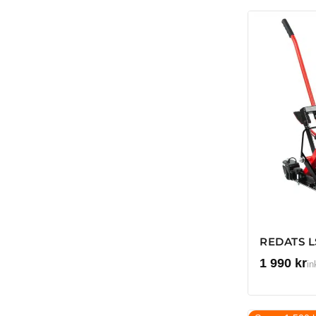
REDATS L
1 990
kr
in