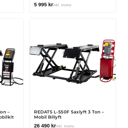
5 995
kr
inkl. moms
Ton –
REDATS L-550F Saxlyft 3 Ton –
obilkit
Mobil Billyft
26 490
kr
inkl. moms