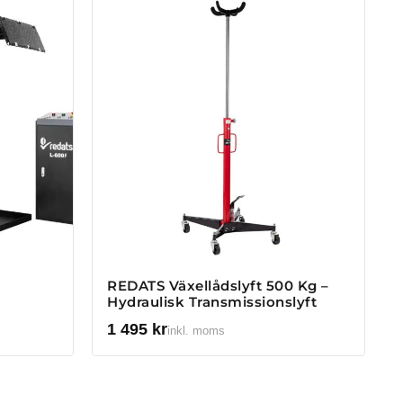
REDATS Växellådslyft 500 Kg –
Hydraulisk Transmissionslyft
1 495
kr
inkl. moms