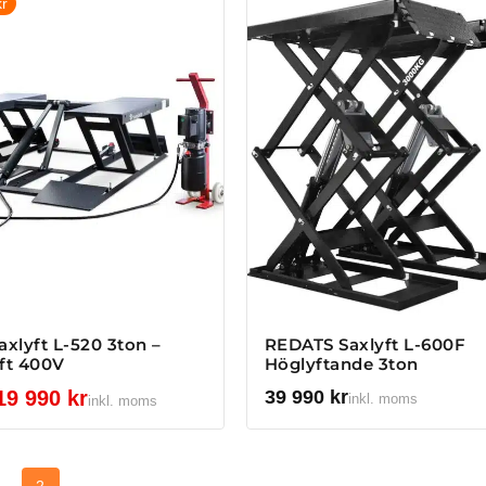
r
xlyft L-520 3ton –
REDATS Saxlyft L-600F
yft 400V
Höglyftande 3ton
19 990
kr
39 990
kr
inkl. moms
inkl. moms
2