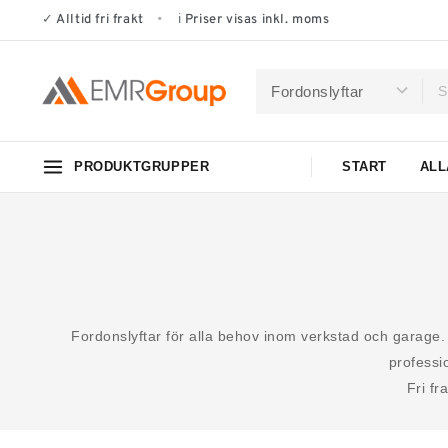
✓
Alltid fri frakt
•
ℹ
Priser visas inkl. moms
PRODUKTGRUPPER
START
ALL
Fordonslyftar för alla behov inom verkstad och garag
professi
Fri fr