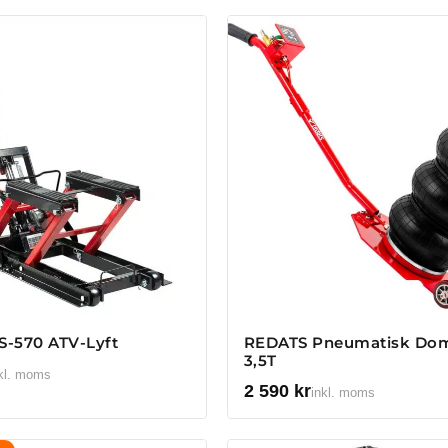
S-570 ATV-Lyft
REDATS Pneumatisk Dom
3,5T
kl. moms
2 590
kr
inkl. moms