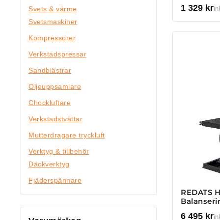
1 329
kr
Svets & värme
in
Svetsmaskiner
Kompressorer
Verkstadspressar
Sandblästrar
Oljeuppsamlare
Chockluftare
Verkstadstvättar
Mutterdragare tryckluft
Verktyg & tillbehör
Däckverktyg
Fjäderspännare
REDATS Hj
Balanser
6 495
kr
in