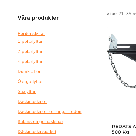
Visar 21–
35
a
Våra produkter
Fordonslyftar
1-pelarlyftar
2-pelarlyftar
4-pelarlyftar
Domkrafter
Övriga lyftar
Saxlyftar
Däckmaskiner
Däckmaskiner för tunga fordon
Balanseringsmaskiner
REDATS Ad
500 Kg
Däckmaskinspaket