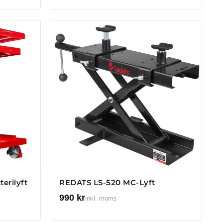
erilyft
REDATS LS-520 MC-Lyft
990
kr
inkl. moms