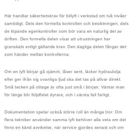
Här handlar säkerhetskrav för billyft i verkstad om två nivåer
samtidigt. Dels den formella kontrollen och besiktningen, dels
de löpande egenkontroller som bör vara en naturlig del av
driften. Den formella delen visar att utrustningen har
granskats enligt gällande krav. Den dagliga delen fångar det
som händer mellan kontrollerna.
Om en lyft börjar gå ojämnt, låser sent, läcker hydraulolja
eller ger ifrån sig ovanliga ljud ska det tas på allvar direkt.
Små tecken på slitage är ofta just små i början. Väntar man
för länge blir följdfelet dyrare, och i värsta fall farligt.
Dokumentation spelar också större roll än många tror. Om
flera tekniker använder samma lyft behöver alla veta om det
finns en känd avvikelse, när service gjordes senast och om