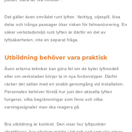
Det gäller även området runt lyften. Verktyg, oljespill, lösa
delar och trånga passager ökar risken för felmanövrering. En
säker verkstadsmiljö runt lyften är därför en del av
lyftsäkerheten, inte en separat fråga.
Utbildning behöver vara praktisk
Även erfarna tekniker kan göra fel om de byter lyftmodell
eller om verkstaden börjar ta in nya fordonstyper. Därför
räcker det sällan med en snabb genomgång vid installation.
Personalen behöver förstå hur just den aktuella lyften
fungerar, vilka begränsningar som finns och vilka
varningssignaler man ska reagera på.
Bra utbildning är konkret. Den visar hur lyftpunkter
identifieras, hur obalans märks i tid och vad som ska göras