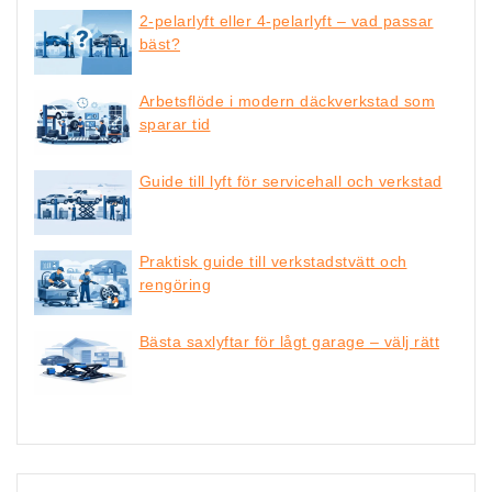
2-pelarlyft eller 4-pelarlyft – vad passar
bäst?
Arbetsflöde i modern däckverkstad som
sparar tid
Guide till lyft för servicehall och verkstad
Praktisk guide till verkstadstvätt och
rengöring
Bästa saxlyftar för lågt garage – välj rätt