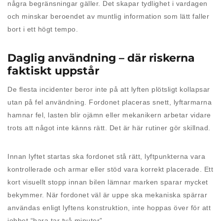
några begränsningar gäller. Det skapar tydlighet i vardagen
och minskar beroendet av muntlig information som lätt faller
bort i ett högt tempo.
Daglig användning – där riskerna
faktiskt uppstår
De flesta incidenter beror inte på att lyften plötsligt kollapsar
utan på fel användning. Fordonet placeras snett, lyftarmarna
hamnar fel, lasten blir ojämn eller mekanikern arbetar vidare
trots att något inte känns rätt. Det är här rutiner gör skillnad.
Innan lyftet startas ska fordonet stå rätt, lyftpunkterna vara
kontrollerade och armar eller stöd vara korrekt placerade. Ett
kort visuellt stopp innan bilen lämnar marken sparar mycket
bekymmer. När fordonet väl är uppe ska mekaniska spärrar
användas enligt lyftens konstruktion, inte hoppas över för att
jobbet “bara tar två minuter”.