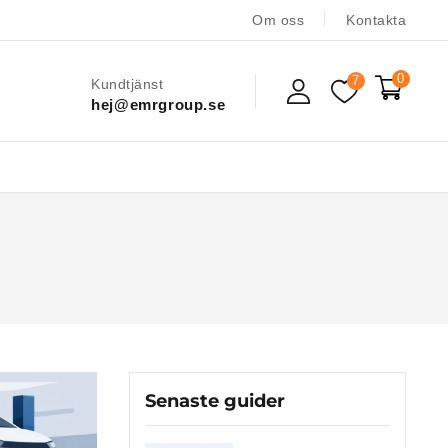
Om oss
Kontakta
0
7
Kundtjänst
hej@emrgroup.se
Senaste guider