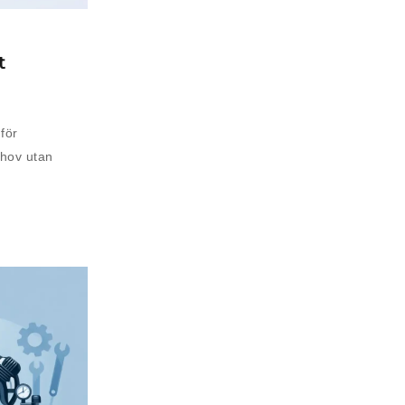
t
för
ehov utan