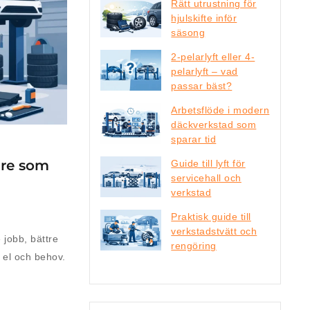
Rätt utrustning för
hjulskifte inför
säsong
2-pelarlyft eller 4-
pelarlyft – vad
passar bäst?
Arbetsflöde i modern
däckverkstad som
sparar tid
re som
Guide till lyft för
servicehall och
verkstad
Praktisk guide till
verkstadstvätt och
jobb, bättre
rengöring
, el och behov.