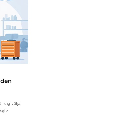
taden
är dig välja
aglig