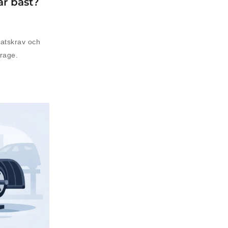
ar bäst?
platskrav och
arage.