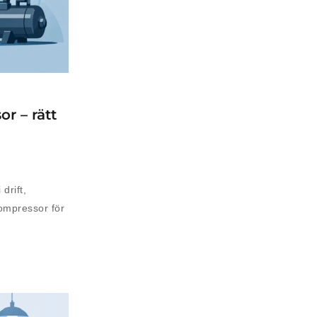
r – rätt
drift,
kompressor för