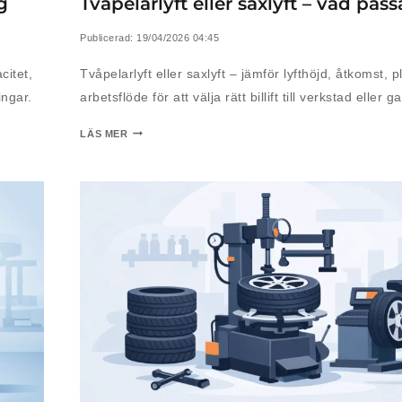
g
Tvåpelarlyft eller saxlyft – vad pass
Publicerad:
19/04/2026 04:45
citet,
Tvåpelarlyft eller saxlyft – jämför lyfthöjd, åtkomst, 
ingar.
arbetsflöde för att välja rätt billift till verkstad eller g
LÄS MER