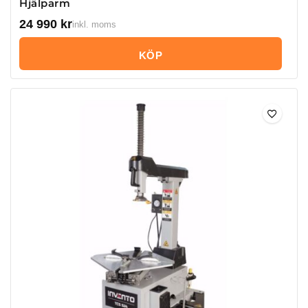
Hjälparm
24 990
kr
inkl. moms
KÖP