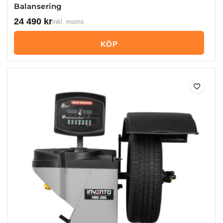
Balansering
24 490
kr
inkl. moms
KÖP