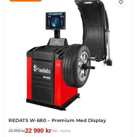
REDATS W-680 – Premium Med Display
22 990
kr
23 990
kr
inkl. moms