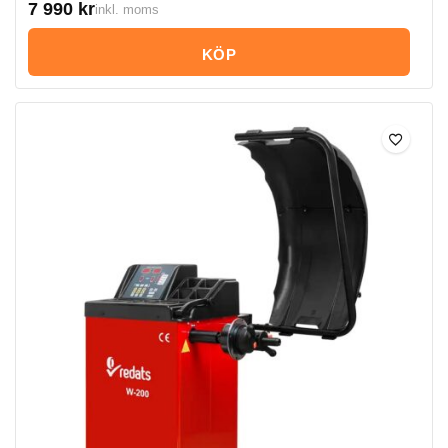
7 990
kr
inkl. moms
KÖP