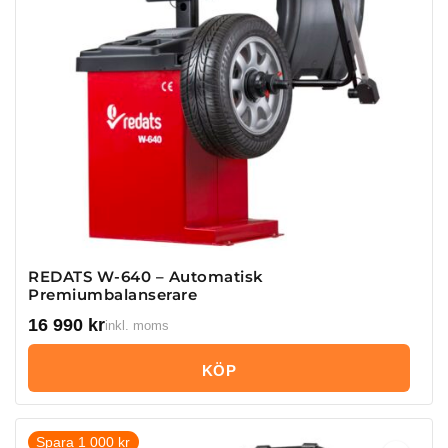
REDATS W-640 – Automatisk
Premiumbalanserare
16 990
kr
inkl. moms
KÖP
Spara 1 000 kr